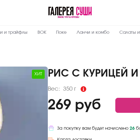
Пищевая
ценность
:
350
Вес, г
и и трайфлы
ВОК
Поке
Ланчи и комбо
Салаты и
9.8
Жиры, г
10.7
Белки, г
5.1
Углеводы,
г
РИС С КУРИЦЕЙ 
ХИТ
150
Ккал
Вес:
350 г
269 руб
За покупку вам будет начислено
26
б
Карта доставки