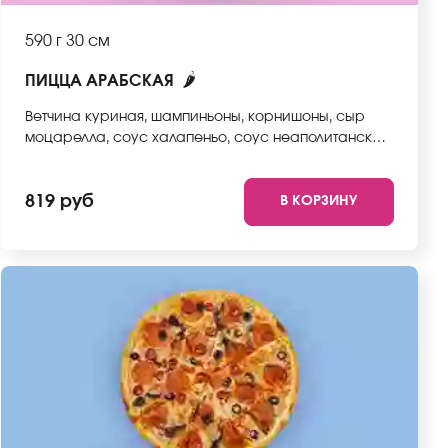
590 г
30 см
🌶
ПИЦЦА АРАБСКАЯ
Ветчина куриная, шампиньоны, корнишоны, сыр
моцарелла, соус халапеньо, соус неаполитанский,
тесто. *Внешний вид блюда может отличаться от
фото на сайте.
819 руб
В КОРЗИНУ