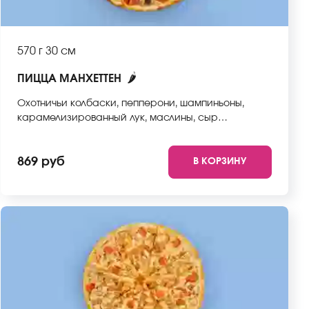
570 г
30 см
🌶
ПИЦЦА МАНХЕТТЕН
Охотничьи колбаски, пепперони, шампиньоны,
карамелизированный лук, маслины, сыр
моцарелла, соус неаполитанский, тесто. *Внешний
вид блюда может отличаться от фото на сайте.
869 руб
В КОРЗИНУ