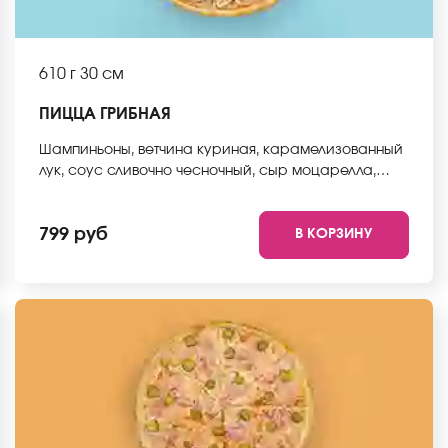
610 г
30 см
ПИЦЦА ГРИБНАЯ
Шампиньоны, ветчина куриная, карамелизованный
лук, соус сливочно чесночный, сыр моцарелла,
соус неаполитанский, тесто. *Внешний вид блюда
может отличаться от фото на сайте.
799 руб
В КОРЗИНУ