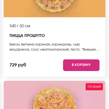
540 г
30 см
ПИЦЦА ПРОШУТТО
Бекон, ветчина куриная, корнишоны, сыр
моцарелла, соус неаполитанский, тесто. *Внешний
вид блюда может отличаться от фото на сайте.
729 руб
В КОРЗИНУ
Острый