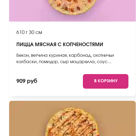
610 г
30 см
ПИЦЦА МЯСНАЯ С КОПЧЕНОСТЯМИ
Бекон, ветчина куриная, карбонад, охотничьи
колбаски, помидор, сыр моцарелла, соус
неаполитанский, тесто. *Внешний вид блюда может
отличаться от фото на сайте.
909 руб
В КОРЗИНУ