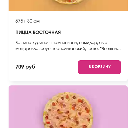
575 г
30 см
ПИЦЦА ВОСТОЧНАЯ
Ветчина куриная, шампиньоны, помидор, сыр
моцарелла, соус неаполитанский, тесто. *Внешний
вид блюда может отличаться от фото на сайте.
709 руб
В КОРЗИНУ