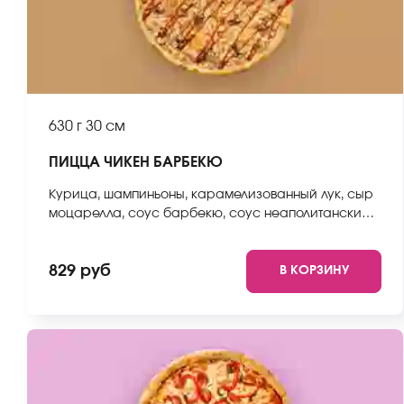
630 г
30 см
ПИЦЦА ЧИКЕН БАРБЕКЮ
Курица, шампиньоны, карамелизованный лук, сыр
моцарелла, соус барбекю, соус неаполитанский,
тесто. *Внешний вид блюда может отличаться от
фото на сайте.
829 руб
В КОРЗИНУ