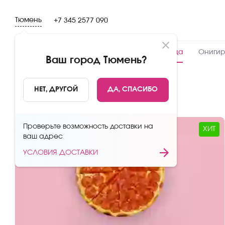
Тюмень
+7 345 2577 090
Новинки
Сеты
Роллы и суши
Пицца
Онигир
Ваш город
Тюмень
?
Пицца
НЕТ, ДРУГОЙ
ДА, СПАСИБО
Проверьте возможность доставки на
ХИТ
ваш адрес
УСЛОВИЯ ДОСТАВКИ