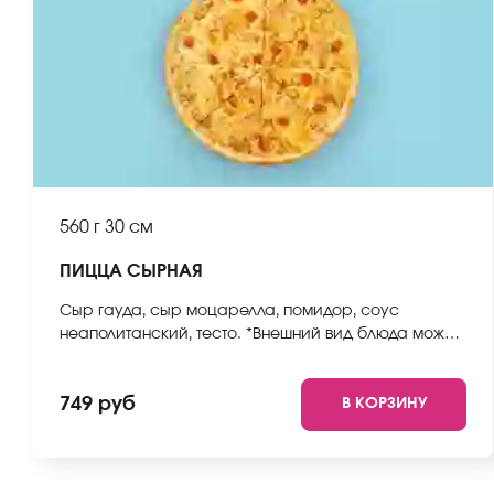
560 г
30 см
ПИЦЦА СЫРНАЯ
Сыр гауда, сыр моцарелла, помидор, соус
неаполитанский, тесто. *Внешний вид блюда может
отличаться от фото на сайте.
749 руб
В КОРЗИНУ