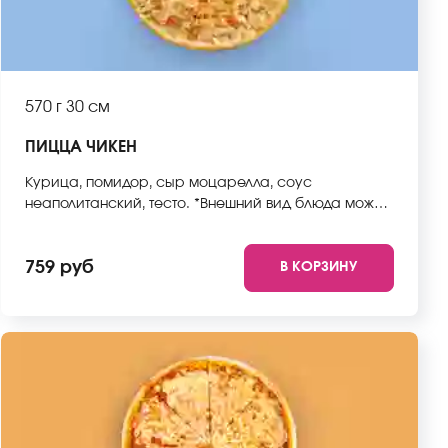
570 г
30 см
ПИЦЦА ЧИКЕН
Курица, помидор, сыр моцарелла, соус
неаполитанский, тесто. *Внешний вид блюда может
отличаться от фото на сайте.
759 руб
В КОРЗИНУ