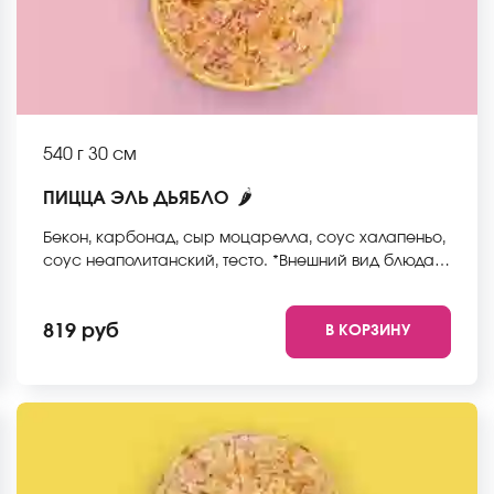
540 г
30 см
🌶
ПИЦЦА ЭЛЬ ДЬЯБЛО
Бекон, карбонад, сыр моцарелла, соус халапеньо,
соус неаполитанский, тесто. *Внешний вид блюда
может отличаться от фото на сайте.
819 руб
В КОРЗИНУ