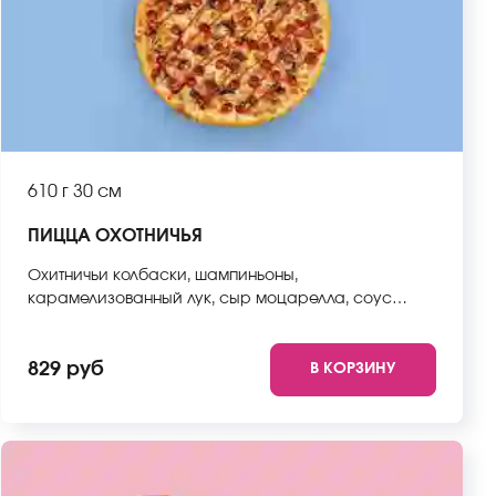
610 г
30 см
ПИЦЦА ОХОТНИЧЬЯ
Охитничьи колбаски, шампиньоны,
карамелизованный лук, сыр моцарелла, соус
барбекю, соус неаполитанский, тесто. *Внешний
вид блюда может отличаться от фото на сайте.
829 руб
В КОРЗИНУ