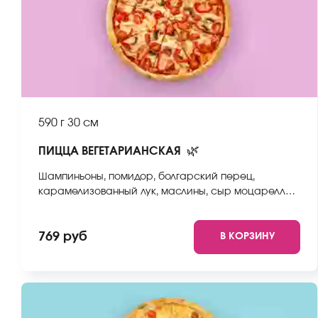
590 г
30 см
🌿
ПИЦЦА ВЕГЕТАРИАНСКАЯ
Шампиньоны, помидор, болгарский перец,
карамелизованный лук, маслины, сыр моцарелла,
соус неаполитанский, тесто. *Внешний вид блюда
может отличаться от фото на сайте.
769 руб
В КОРЗИНУ