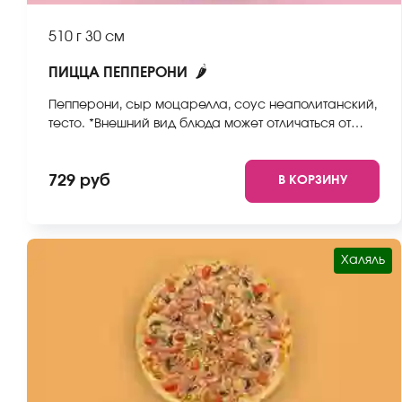
510 г
30 см
🌶
ПИЦЦА ПЕППЕРОНИ
Пепперони, сыр моцарелла, соус неаполитанский,
тесто. *Внешний вид блюда может отличаться от
фото на сайте.
729 руб
В КОРЗИНУ
Халяль