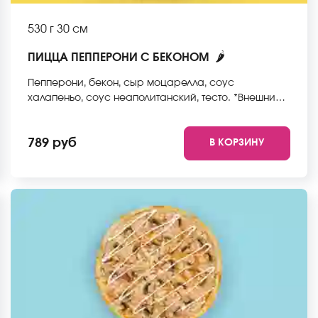
530 г
30 см
🌶
ПИЦЦА ПЕППЕРОНИ С БЕКОНОМ
Пепперони, бекон, сыр моцарелла, соус
халапеньо, соус неаполитанский, тесто. *Внешний
вид блюда может отличаться от фото на сайте.
789 руб
В КОРЗИНУ