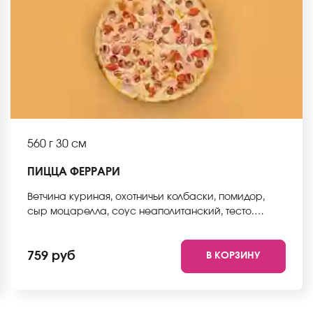
560 г
30 см
ПИЦЦА ФЕРРАРИ
Ветчина куриная, охотничьи колбаски, помидор,
сыр моцарелла, соус неаполитанский, тесто.
*Внешний вид блюда может отличаться от фото на
сайте.
759 руб
В КОРЗИНУ