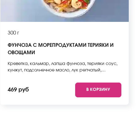
300 г
ФУНЧОЗА С МОРЕПРОДУКТАМИ ТЕРИЯКИ И
ОВОЩАМИ
Креветка, кальмар, лапша фунчоза, терияки соус,
кунжут, подсолнечное масло, лук репчатый,
мокровь, стручковая фасоль, пекинская капуста,
болгарский перец, микс имбирь-чеснок. *Внешний
469 руб
В КОРЗИНУ
вид блюда может отличаться от фото на сайте.