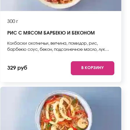
300 г
РИС С МЯСОМ БАРБЕКЮ И БЕКОНОМ
Колбаски охотничьи, ветчина, помидор, рис,
барбекю соус, бекон, подсолнечное масло, лук
репчатый, мокровь, стручковая фасоль, пекинская
капуста, болгарский перец, кунжут. *Внешний вид
329 руб
В КОРЗИНУ
блюда может отличаться от фото на сайте.