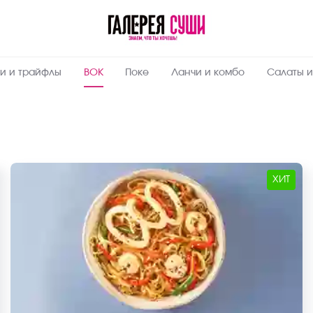
и и трайфлы
ВОК
Поке
Ланчи и комбо
Салаты и
ХИТ