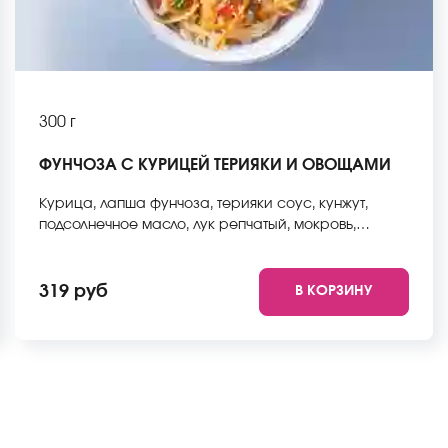
300 г
ФУНЧОЗА С КУРИЦЕЙ ТЕРИЯКИ И ОВОЩАМИ
Курица, лапша фунчоза, терияки соус, кунжут,
подсолнечное масло, лук репчатый, мокровь,
стручковая фасоль, пекинская капуста, болгарский
перец, микс имбирь-чеснок. *Внешний вид блюда
может отличаться от фото на сайте.
319 руб
В КОРЗИНУ