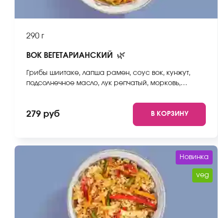
290 г
🌿
ВОК ВЕГЕТАРИАНСКИЙ
Грибы шиитаке, лапша рамен, соус вок, кунжут,
подсолнечное масло, лук репчатый, морковь,
стручковая фасоль, пекинская капуста, болгарский
перец. *Внешний вид блюда может отличаться от
279 руб
В КОРЗИНУ
фото на сайте.
Новинка
veg