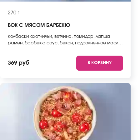
270 г
ВОК С МЯСОМ БАРБЕКЮ
Колбаски охотничьи, ветчина, помидор, лапша
рамен, барбекю соус, бекон, подсолнечное масло,
лук репчатый, мокровь, стручковая фасоль,
пекинская капуста, болгарский перец, кунжут.
369 руб
В КОРЗИНУ
*Внешний вид блюда может отличаться от фото на
сайте.