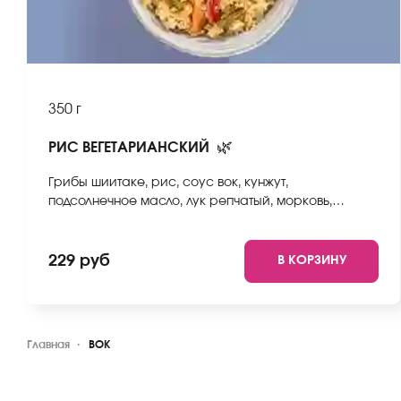
350 г
🌿
РИС ВЕГЕТАРИАНСКИЙ
Грибы шиитаке, рис, соус вок, кунжут,
подсолнечное масло, лук репчатый, морковь,
стручковая фасоль, пекинская капуста, болгарский
перец. *Внешний вид блюда может отличаться от
фото на сайте.
229 руб
В КОРЗИНУ
Главная
ВОК