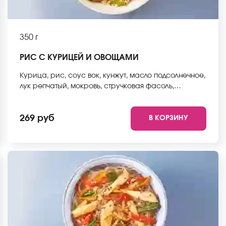
350 г
РИС С КУРИЦЕЙ И ОВОЩАМИ
Курица, рис, соус вок, кунжут, масло подсолнечное,
лук репчатый, мокровь, стручковая фасоль,
пекинская капуста, болгарский перец. *Внешний
вид блюда может отличаться от фото на сайте.
269 руб
В КОРЗИНУ