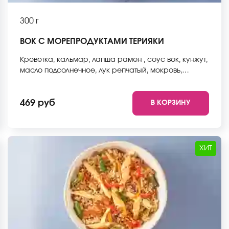
300 г
ВОК С МОРЕПРОДУКТАМИ ТЕРИЯКИ
Креветка, кальмар, лапша рамен , соус вок, кунжут,
масло подсолнечное, лук репчатый, мокровь,
стручковая фасоль, пекинская капуста, болгарский
перец. *Внешний вид блюда может отличаться от
469 руб
В КОРЗИНУ
фото на сайте.
ХИТ