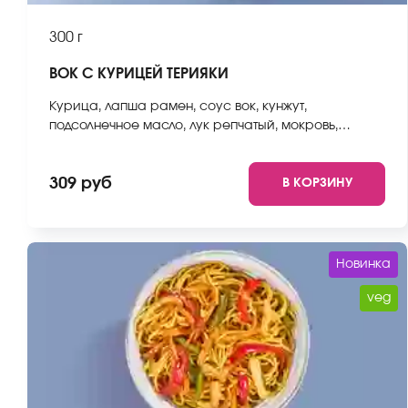
300 г
ВОК С КУРИЦЕЙ ТЕРИЯКИ
Курица, лапша рамен, соус вок, кунжут,
подсолнечное масло, лук репчатый, мокровь,
стручковая фасоль, пекинская капуста, болгарский
перец. *Внешний вид блюда может отличаться от
309 руб
В КОРЗИНУ
фото на сайте.
Новинка
veg