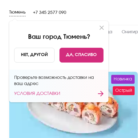
Тюмень
+7 345 2577 090
Новинки
Сеты
Роллы и суши
Пицца
Онигир
Ваш город
Тюмень
?
Роллы и суши
НЕТ, ДРУГОЙ
ДА, СПАСИБО
Проверьте возможность доставки на
Новинка
ваш адрес
Острый
УСЛОВИЯ ДОСТАВКИ