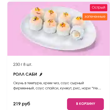
Острый
запеченные
230 г
8 шт.
🌶
РОЛЛ САБИ
Окунь в темпуре, крем чиз, соус сырный
фирменный, соус спайси, кунжут, рис, нори *Не
забудьте заказать имбирь, васаби и соевый соус.
Они не входят в стоимость заказа. *Внешний вид
219 руб
В КОРЗИНУ
блюда может отличаться от фото на сайте.