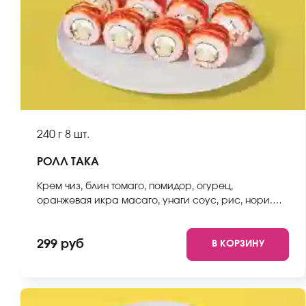
240 г
8 шт.
РОЛЛ ТАКА
Крем чиз, блин томаго, помидор, огурец,
оранжевая икра масаго, унаги соус, рис, нори.
*Не забудьте заказать имбирь, васаби и соевый
соус. Они не входят в стоимость заказа. *Внешний
299 руб
В КОРЗИНУ
вид блюда может отличаться от фото на сайте.