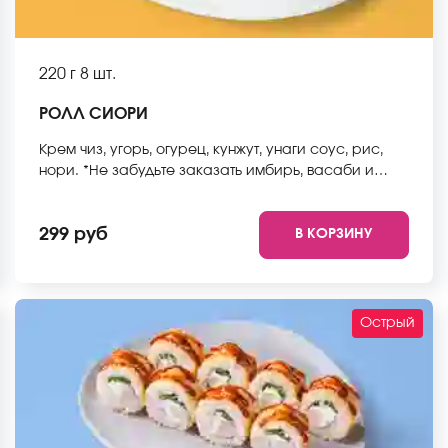
220 г
8 шт.
РОЛЛ СИОРИ
Крем чиз, угорь, огурец, кунжут, унаги соус, рис,
нори. *Не забудьте заказать имбирь, васаби и
соевый соус. Они не входят в стоимость заказа.
*Внешний вид блюда может отличаться от фото на
299 руб
В КОРЗИНУ
сайте.
Острый