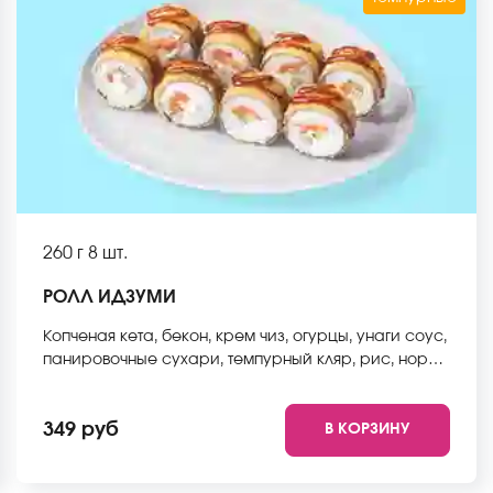
260 г
8 шт.
РОЛЛ ИДЗУМИ
Копченая кета, бекон, крем чиз, огурцы, унаги соус,
панировочные сухари, темпурный кляр, рис, нори
*Не забудьте заказать имбирь, васаби и соевый
соус. Они не входят в стоимость заказа. *Внешний
349 руб
В КОРЗИНУ
вид блюда может отличаться от фото на сайте.