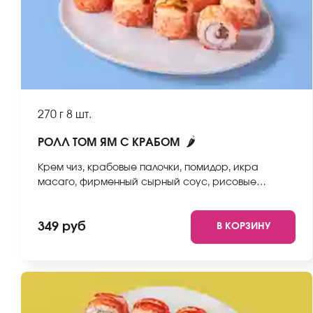
270 г
8 шт.
🌶
РОЛЛ ТОМ ЯМ С КРАБОМ
Крем чиз, крабовые палочки, помидор, икра
масаго, фирменный сырный соус, рисовые
шарики (том ям), спайси соус, унаги соус, рис,
нори. *Не забудьте заказать имбирь, васаби и
349 руб
В КОРЗИНУ
соевый соус. Они не входят в стоимость заказа.
*Внешний вид блюда может отличаться от фото на
сайте.