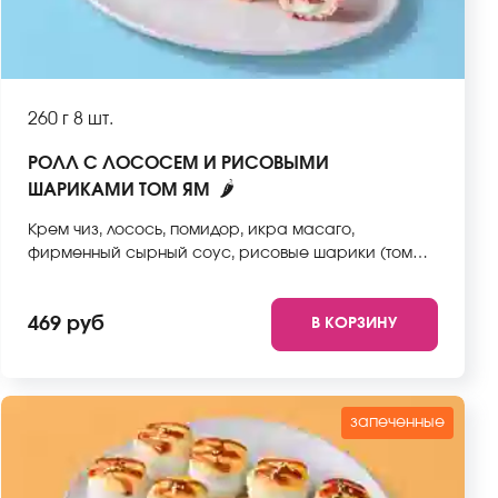
260 г
8 шт.
РОЛЛ С ЛОСОСЕМ И РИСОВЫМИ
🌶
ШАРИКАМИ ТОМ ЯМ
Крем чиз, лосось, помидор, икра масаго,
фирменный сырный соус, рисовые шарики (том
ям), спайси соус, рис, нори. *Не забудьте заказать
имбирь, васаби и соевый соус. Они не входят в
469 руб
В КОРЗИНУ
стоимость заказа. *Внешний вид блюда может
отличаться от фото на сайте.
запеченные