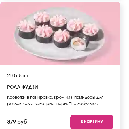
260 г
8 шт.
РОЛЛ ФУДЗИ
Креветки в панировке, крем чиз, помидоры для
роллов, соус лава, рис, нори. *Не забудьте
заказать имбирь, васаби и соевый соус. Они не
входят в стоимость заказа. *Внешний вид блюда
379 руб
В КОРЗИНУ
может отличаться от фото на сайте.