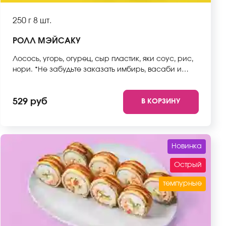
250 г
8 шт.
РОЛЛ МЭЙСАКУ
Лосось, угорь, огурец, сыр пластик, яки соус, рис,
нори. *Не забудьте заказать имбирь, васаби и
соевый соус. Они не входят в стоимость заказа.
*Внешний вид блюда может отличаться от фото на
529 руб
В КОРЗИНУ
сайте.
Новинка
Острый
темпурные