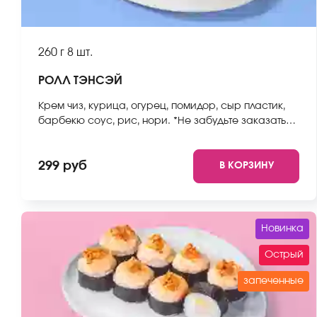
260 г
8 шт.
РОЛЛ ТЭНСЭЙ
Крем чиз, курица, огурец, помидор, сыр пластик,
барбекю соус, рис, нори. *Не забудьте заказать
имбирь, васаби и соевый соус. Они не входят в
стоимость заказа. *Внешний вид блюда может
299 руб
В КОРЗИНУ
отличаться от фото на сайте.
Новинка
Острый
запеченные