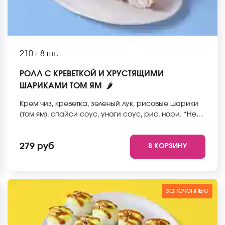
210 г
8 шт.
РОЛЛ С КРЕВЕТКОЙ И ХРУСТЯЩИМИ
🌶
ШАРИКАМИ ТОМ ЯМ
Крем чиз, креветка, зеленый лук, рисовые шарики
(том ям), спайси соус, унаги соус, рис, нори. *Не
забудьте заказать имбирь, васаби и соевый соус.
Они не входят в стоимость заказа. *Внешний вид
279 руб
В КОРЗИНУ
блюда может отличаться от фото на сайте.
запеченные