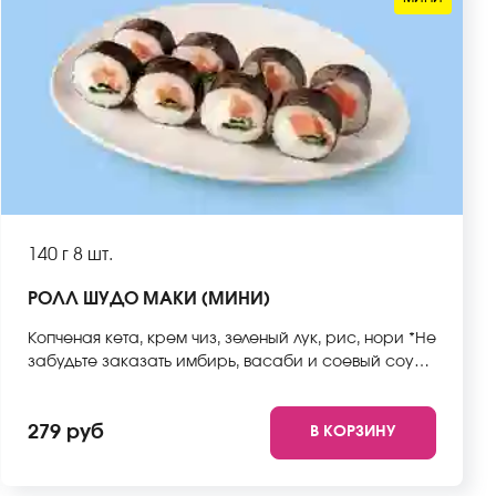
140 г
8 шт.
РОЛЛ ШУДО МАКИ (МИНИ)
Копченая кета, крем чиз, зеленый лук, рис, нори *Не
забудьте заказать имбирь, васаби и соевый соус.
Они не входят в стоимость заказа. *Внешний вид
блюда может отличаться от фото на сайте.
279 руб
В КОРЗИНУ