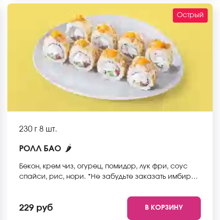
Острый
230 г
8 шт.
🌶
РОЛЛ БАО
Бекон, крем чиз, огурец, помидор, лук фри, соус
спайси, рис, нори. *Не забудьте заказать имбирь,
васаби и соевый соус. Они не входят в стоимость
заказа. *Внешний вид блюда может отличаться от
229 руб
В КОРЗИНУ
фото на сайте.