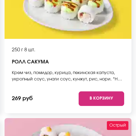
250 г
8 шт.
РОЛЛ САКУМА
Крем чиз, помидор, курица, пекинская капуста,
укропный соус, унаги соус, кунжут, рис, нори. *Не
забудьте заказать имбирь, васаби и соевый соус.
Они не входят в стоимость заказа. *Внешний вид
269 руб
В КОРЗИНУ
блюда может отличаться от фото на сайте.
Острый