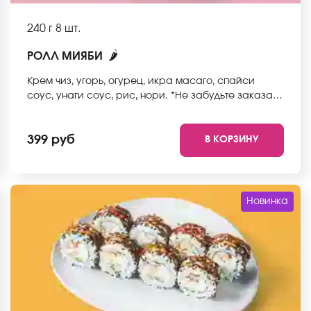
240 г
8 шт.
🌶
РОЛЛ МИЯБИ
Крем чиз, угорь, огурец, икра масаго, спайси
соус, унаги соус, рис, нори. *Не забудьте заказать
имбирь, васаби и соевый соус. Они не входят в
стоимость заказа. *Внешний вид блюда может
399 руб
В КОРЗИНУ
отличаться от фото на сайте.
Новинка