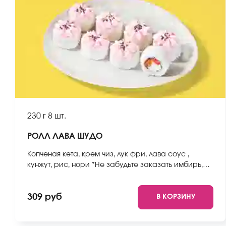
230 г
8 шт.
РОЛЛ ЛАВА ШУДО
Копченая кета, крем чиз, лук фри, лава соус ,
кунжут, рис, нори *Не забудьте заказать имбирь,
васаби и соевый соус. Они не входят в стоимость
заказа. *Внешний вид блюда может отличаться от
309 руб
В КОРЗИНУ
фото на сайте.