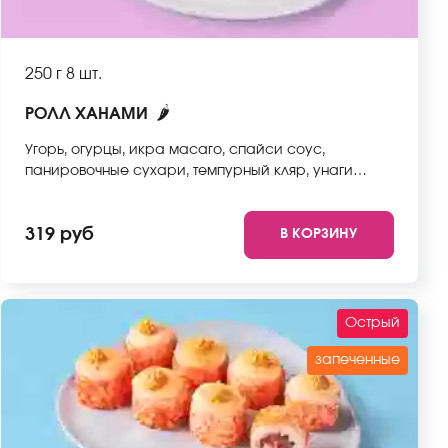
250 г
8 шт.
🌶
РОЛЛ ХАНАМИ
Угорь, огурцы, икра масаго, спайси соус,
панировочные сухари, темпурный кляр, унаги
соус, рис, нори. *Не забудьте заказать имбирь,
васаби и соевый соус. Они не входят в стоимость
319 руб
В КОРЗИНУ
заказа. *Внешний вид блюда может отличаться от
фото на сайте.
Острый
запеченные