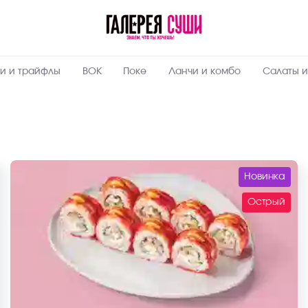
и и трайфлы
ВОК
Поке
Ланчи и комбо
Салаты и
Новинка
Острый