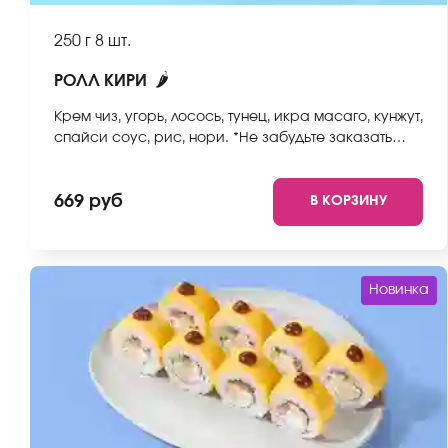
250 г
8 шт.
🌶
РОЛЛ КИРИ
Крем чиз, угорь, лосось, тунец, икра масаго, кунжут,
спайси соус, рис, нори. *Не забудьте заказать
имбирь, васаби и соевый соус. Они не входят в
стоимость заказа. *Внешний вид блюда может
669 руб
В КОРЗИНУ
отличаться от фото на сайте.
Новинка