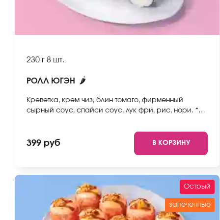
230 г
8 шт.
🌶
РОЛЛ ЮГЭН
Креветка, крем чиз, блин томаго, фирменный
сырный соус, спайси соус, лук фри, рис, нори. *Не
забудьте заказать имбирь, васаби и соевый соус.
Они не входят в стоимость заказа. *Внешний вид
блюда может отличаться от фото на сайте.
399 руб
В КОРЗИНУ
Острый
запеченные