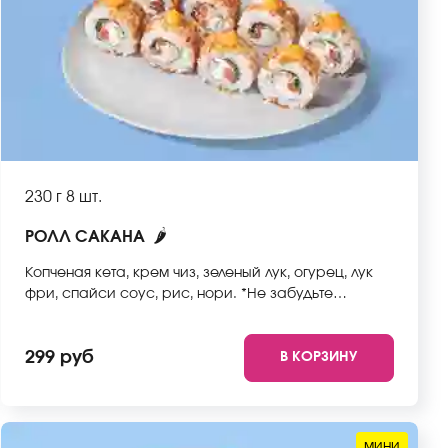
230 г
8 шт.
🌶
РОЛЛ САКАНА
Копченая кета, крем чиз, зеленый лук, огурец, лук
фри, спайси соус, рис, нори. *Не забудьте
заказать имбирь, васаби и соевый соус. Они не
входят в стоимость заказа. *Внешний вид блюда
299 руб
В КОРЗИНУ
может отличаться от фото на сайте.
мини