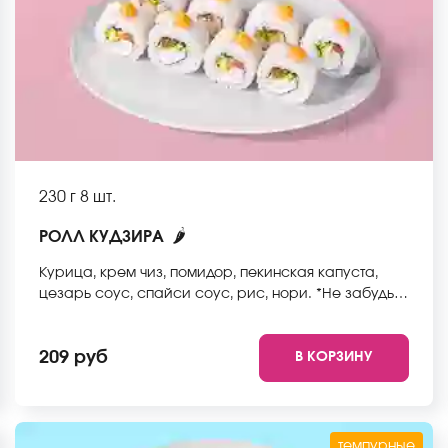
230 г
8 шт.
🌶
РОЛЛ КУДЗИРА
Курица, крем чиз, помидор, пекинская капуста,
цезарь соус, спайси соус, рис, нори. *Не забудьте
заказать имбирь, васаби и соевый соус. Они не
входят в стоимость заказа. *Внешний вид блюда
209 руб
В КОРЗИНУ
может отличаться от фото на сайте.
темпурные