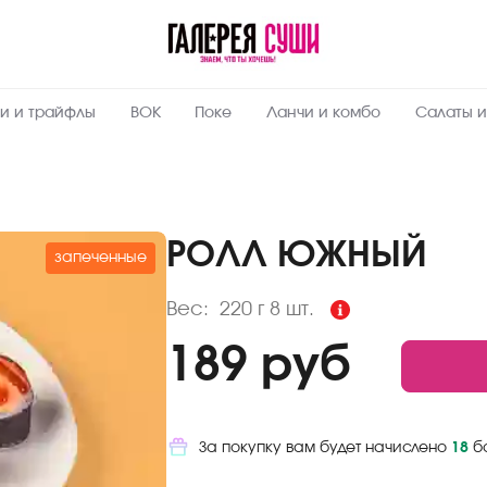
Пищевая
ценность
:
220
Вес, г
и и трайфлы
ВОК
Поке
Ланчи и комбо
Салаты и
12.9
Жиры, г
4.2
Белки, г
38.9
Углеводы,
г
РОЛЛ ЮЖНЫЙ
запеченные
287.5
Ккал
Вес:
220 г
8 шт.
189 руб
За покупку вам будет начислено
18
б