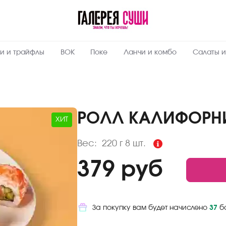
Пищевая
ценность
:
220
Вес, г
и и трайфлы
ВОК
Поке
Ланчи и комбо
Салаты и
3.9
Жиры, г
6.8
Белки, г
36.2
Углеводы,
г
РОЛЛ КАЛИФОРН
ХИТ
207
Ккал
Вес:
220 г
8 шт.
379 руб
За покупку вам будет начислено
37
б