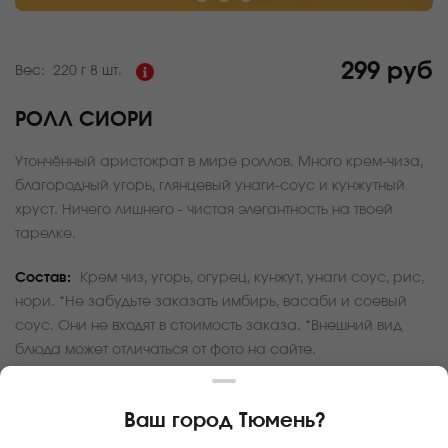
299 руб
Вес:
220 г
8 шт.
РОЛЛ СИОРИ
Утончённый аристократ в мире роллов. Много крем-чиза,
благородный угорь, глянцевый унаги-соус и кунжутный
хруст. Ничего лишнего - чистая элегантность на твоей
тарелке.
Состав:
Крем чиз, угорь, огурец, кунжут, унаги соус, рис,
нори. *Не забудьте заказать имбирь, васаби и соевый
соус. Они не входят в стоимость заказа. *Внешний вид
блюда может отличаться от фото на сайте.
За покупку вам будет начислено
29
баллов
Ваш город
Тюмень
?
Карта доставки