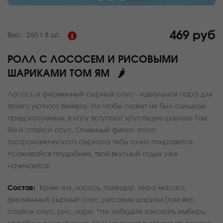
469 руб
Вес:
260 г
8 шт.
РОЛЛ С ЛОСОСЕМ И РИСОВЫМИ
ШАРИКАМИ ТОМ ЯМ
🌶
Лосось и фирменный сырный соус - идеальная пара для
твоего уютного вечера. Но чтобы сюжет не был слишком
предсказуемым, в игру вступают хрустящие шарики Том
Ям и спайси соус. Огненный финал этого
гастрономического сериала тебе точно понравится.
Усаживайся поудобнее, твой вкусный отдых уже
начинается!
Состав:
Крем чиз, лосось, помидор, икра масаго,
фирменный сырный соус, рисовые шарики (том ям),
спайси соус, рис, нори. *Не забудьте заказать имбирь,