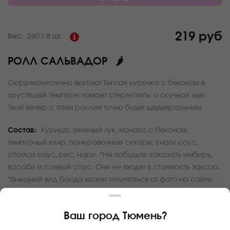
219 руб
Вес:
260 г
8 шт.
РОЛЛ САЛЬВАДОР
🌶
Сюрреалистично вкусно! Теплая курочка с беконом в
хрустящей темпуре ломает стереотипы о скучной еде.
Твой вечер с этим роллом точно будет шедевральным.
Состав:
Курица, зеленый лук, монако с беконом,
темпурный кляр, панировочные сухари, унаги соус,
спайси соус, рис, нори. *Не забудьте заказать имбирь,
васаби и соевый соус. Они не входят в стоимость заказа.
*Внешний вид блюда может отличаться от фото на сайте.
За покупку вам будет начислено
21
баллов
Ваш город
Тюмень
?
Карта доставки