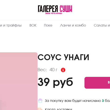
Пищевая
ценность
:
40
Вес, г
и и трайфлы
ВОК
Поке
Ланчи и комбо
Салаты и
1.8
Белки, г
40.2
Углеводы,
г
168
Ккал
СОУС УНАГИ
Вес:
40 г
39 руб
За покупку вам будет начислено
3
ба
Карта доставки