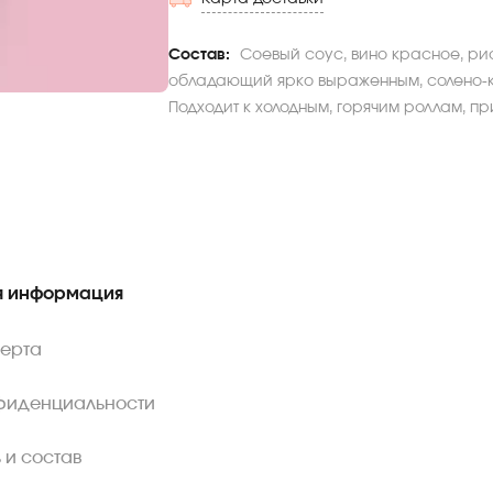
Состав:
Соевый соус, вино красное, рис
обладающий ярко выраженным, солено-ко
Подходит к холодным, горячим роллам, пр
 информация
ферта
фиденциальности
 и состав