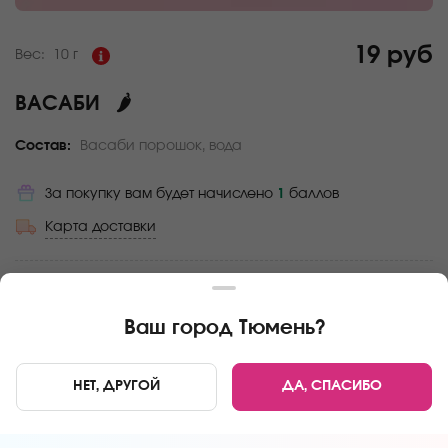
19 руб
Вес:
10 г
ВАСАБИ
🌶
Состав:
Васаби порошок, вода
За покупку вам будет начислено
1
баллов
Карта доставки
Главная
Дополнения
Васаби
Ваш город
Тюмень
?
НЕТ, ДРУГОЙ
ДА, СПАСИБО