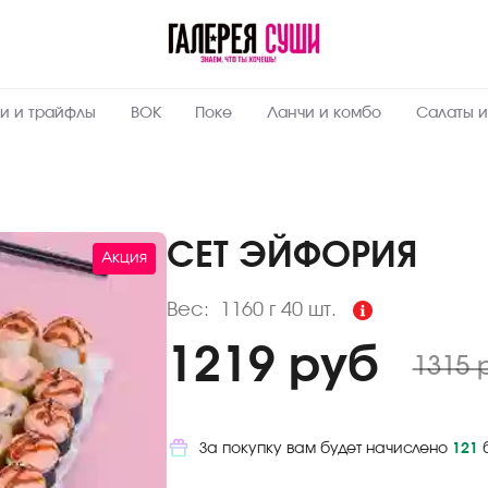
Пищевая
ценность
:
1160
Вес, г
и и трайфлы
ВОК
Поке
Ланчи и комбо
Салаты и
9
Жиры, г
5.7
Белки, г
27.5
Углеводы,
г
СЕТ ЭЙФОРИЯ
Акция
249.7
Ккал
Вес:
1160 г
40 шт.
1219 руб
1315 
За покупку вам будет начислено
121